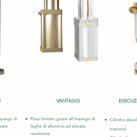
I
VANTAGGI
ESECUZI
impiego di
Peso limitato grazie all’impiego di
Cilindro dece
vata
leghe di alluminio ad elevata
trazione)
resistenza