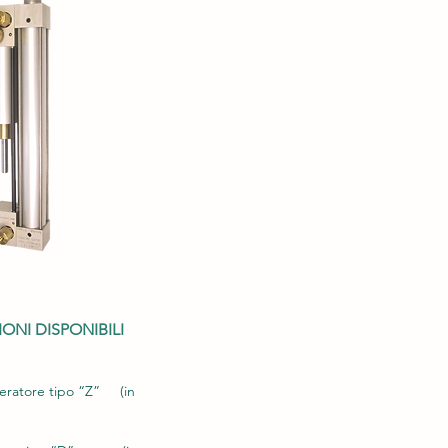
ONI DISPONIBILI
leratore tipo “Z”
(in