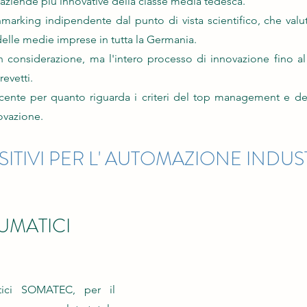
 aziende più innovative della classe media tedesca.
rking indipendente dal punto di vista scientifico, che valut
 delle medie imprese in tutta la Germania.
n considerazione, ma l'intero processo di innovazione fino a
brevetti.
ente per quanto riguarda i criteri del top management e de
ovazione.
SITIVI PER L' AUTOMAZIONE INDUS
UMATICI
atici SOMATEC, per il