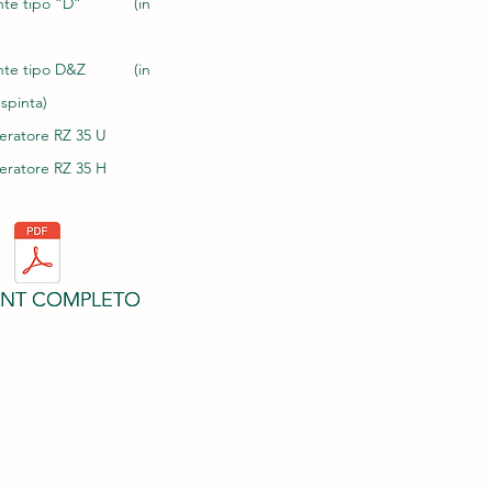
enante tipo “D” (in
enante tipo D&Z (in
 spinta)
leratore RZ 35 U
leratore RZ 35 H
ANT COMPLETO
ANT COMPLETO