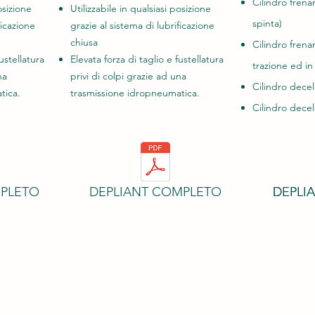
Cilindro fr
osizione
Utilizzabile in qualsiasi posizione
spinta)
ficazione
grazie al sistema di lubrificazione
chiusa
Cilindro fr
ustellatura
Elevata forza di taglio e fustellatura
trazione ed in
na
privi di colpi grazie ad una
Cilindro dece
tica.
trasmissione idropneumatica.
Cilindro dece
MPLETO
DEPLIANT COMPLETO
DEPLI
DEPLI